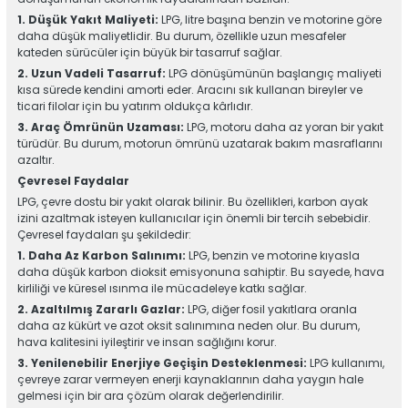
1. Düşük Yakıt Maliyeti:
LPG, litre başına benzin ve motorine göre
daha düşük maliyetlidir. Bu durum, özellikle uzun mesafeler
kateden sürücüler için büyük bir tasarruf sağlar.
2. Uzun Vadeli Tasarruf:
LPG dönüşümünün başlangıç maliyeti
kısa sürede kendini amorti eder. Aracını sık kullanan bireyler ve
ticari filolar için bu yatırım oldukça kârlıdır.
3. Araç Ömrünün Uzaması:
LPG, motoru daha az yoran bir yakıt
türüdür. Bu durum, motorun ömrünü uzatarak bakım masraflarını
azaltır.
Çevresel Faydalar
LPG, çevre dostu bir yakıt olarak bilinir. Bu özellikleri, karbon ayak
izini azaltmak isteyen kullanıcılar için önemli bir tercih sebebidir.
Çevresel faydaları şu şekildedir:
1. Daha Az Karbon Salınımı:
LPG, benzin ve motorine kıyasla
daha düşük karbon dioksit emisyonuna sahiptir. Bu sayede, hava
kirliliği ve küresel ısınma ile mücadeleye katkı sağlar.
2. Azaltılmış Zararlı Gazlar:
LPG, diğer fosil yakıtlara oranla
daha az kükürt ve azot oksit salınımına neden olur. Bu durum,
hava kalitesini iyileştirir ve insan sağlığını korur.
3. Yenilenebilir Enerjiye Geçişin Desteklenmesi:
LPG kullanımı,
çevreye zarar vermeyen enerji kaynaklarının daha yaygın hale
gelmesi için bir ara çözüm olarak değerlendirilir.