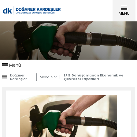
×
×
MENU
Hakkımızda
Doğaner Kardeşler
LPG Sistemleri
Bayiliklerimiz
» Kurumsal
Kalite
LPG Sistemleri
Ürünler
Sıralı Sistem Otogaz Dönüşüm Ürünleri
Uygulamalar
Menü
Tüm Urunler
Makaleler
Doğaner
LPG Dönüşümünün Ekonomik ve
Makaleler
İletişim
Kardeşler
Çevresel Faydaları
Uygulamalar
Makaleler
İletişim