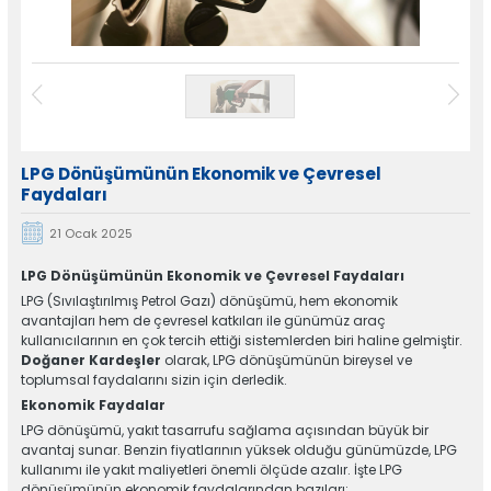
Destek Hattı
Sosyal Medya
0332 238 25 10
Hesaplarımız
Whatsapp Hattı
Konum
+905531433917
LPG Sistemleri
Otogaz Sistemleri Ürünleri
LPG Dönüşümünün Ekonomik ve Çevresel
Faydaları
21 Ocak 2025
Otogaz Sistemleri Uygulamalar
LPG Dönüşümünün Ekonomik ve Çevresel Faydaları
LPG (Sıvılaştırılmış Petrol Gazı) dönüşümü, hem ekonomik
Tüm hakkı saklıdır. Sitemizde kullanılan tüm içerik ve görseller
Otel Selçuk’a ait olup izinsiz kullanımı hukuki yaptırıma tabidir.
avantajları hem de çevresel katkıları ile günümüz araç
kullanıcılarının en çok tercih ettiği sistemlerden biri haline gelmiştir.
Doğaner Kardeşler
olarak, LPG dönüşümünün bireysel ve
toplumsal faydalarını sizin için derledik.
Ekonomik Faydalar
LPG dönüşümü, yakıt tasarrufu sağlama açısından büyük bir
avantaj sunar. Benzin fiyatlarının yüksek olduğu günümüzde, LPG
kullanımı ile yakıt maliyetleri önemli ölçüde azalır. İşte LPG
dönüşümünün ekonomik faydalarından bazıları: