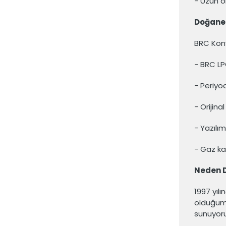
- Uzun öm
Doğaner
BRC Kony
- BRC LP
- Periyo
- Orijin
- Yazılı
- Gaz kaç
Neden 
1997 yıl
olduğu
sunuyoru