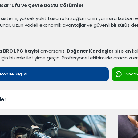
asarrufu ve Çevre Dostu Çözümler
sistemi, yüksek yakıt tasarrufu sağlamanın yanı sıra karbon em
nar. Uzun vadeli ekonomik avantajlar ve güvenli bir sürüş deney
da
BRC LPG bayisi
arıyorsanız,
Doğaner Kardeşler
size en kal
için bizimle iletişime geçin. Profesyonel ekibimizle aracınızı e
efon ile Bilgi Al
Whatsap
ler