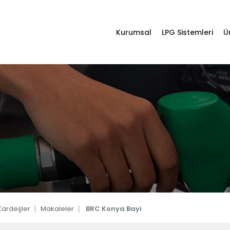
da
Kurumsal
LPG Sistemleri
Ü
imiz
stem Otogaz Dönüşüm Ürünleri
Destek Hattı
Whatsapp Hattı
ler
0332 238 25 10
+905531433917
lar
r
LPG Sistemleri
ardeşler
Makaleler
BRC Konya Bayi