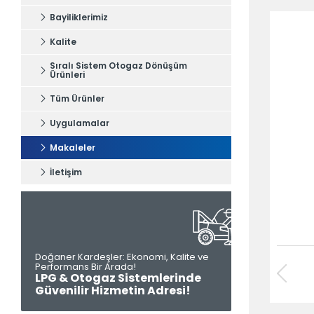
Bayiliklerimiz
Kalite
Sıralı Sistem Otogaz Dönüşüm
Ürünleri
Tüm Ürünler
Uygulamalar
Makaleler
İletişim
Doğaner Kardeşler: Ekonomi, Kalite ve
Performans Bir Arada!
Tüm hakkı saklıdır. Sitemizde kullanılan tüm içerik ve görseller
LPG & Otogaz Sistemlerinde
Otel Selçuk’a ait olup izinsiz kullanımı hukuki yaptırıma tabidir.
Güvenilir Hizmetin Adresi!