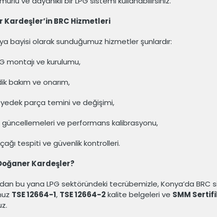
ürlü ve dayanıklı bir LPG sistemi kullanabilirsiniz.
 Kardeşler’in BRC Hizmetleri
a bayisi olarak sunduğumuz hizmetler şunlardır:
G montajı ve kurulumu,
dik bakım ve onarım,
al yedek parça temini ve değişimi,
m güncellemeleri ve performans kalibrasyonu,
ağı tespiti ve güvenlik kontrolleri.
Doğaner Kardeşler?
ından bu yana LPG sektöründeki tecrübemizle, Konya’da BRC sis
muz
TSE 12664-1
,
TSE 12664-2
kalite belgeleri ve
SMM Sertifi
z.