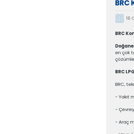
BRC 
16 
BRC Kon
Doğaner
en çok t
çözümler
BRC LPG
BRC, tekn
- Yakıt m
- Çevrey
- Araç m