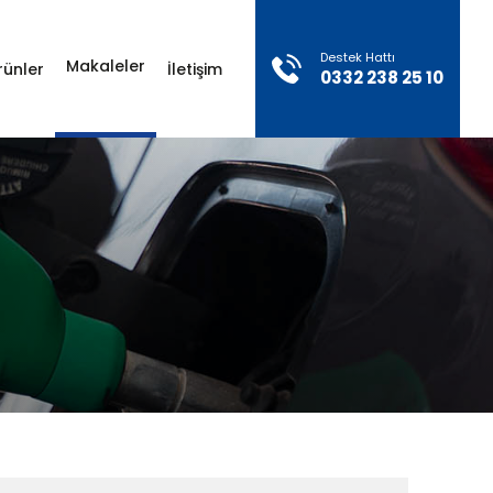
×
Destek Hattı
Makaleler
rünler
İletişim
0332 238 25 10
Sosyal Medya
Konum
Hesaplarımız
Otogaz Sistemleri Ürünleri