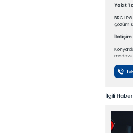
Yakıt T
BRC LPG 
çözüm su
İletişim
Konya’
randevu 
Tel
İlgili Haber