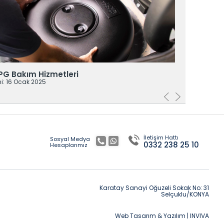
PG Bakım Hizmetleri
LPG ve 
hi: 16 Ocak 2025
Daha A
Yayın Tar
İletişim Hattı
Sosyal Medya
0332 238 25 10
Hesaplarımız
Karatay Sanayi Oğuzeli Sokak No: 31
Selçuklu/KONYA
Web Tasarım & Yazılım | INVIVA