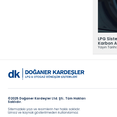
ya Bayi
LPG Siste
 16 Ocak 2025
Karbon A
Yayın Tarihi
©2025 Doğaner Kardeşler Ltd. Şti.. Tüm Hakları
Saklıdır.
Sitemizdeki yazı ve resimlerin her hakkı saklıdır.
İzinsiz ve kaynak gösterilmeden kullanılamaz.