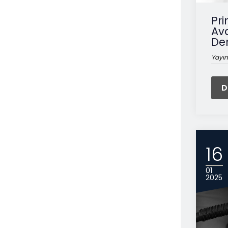
Pri
Ava
De
Yayın
D
16
01
2025