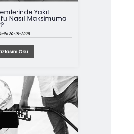
temlerinde Yakıt
ufu Nasıl Maksimuma
r?
arihi 20-01-2025
zlasını Oku