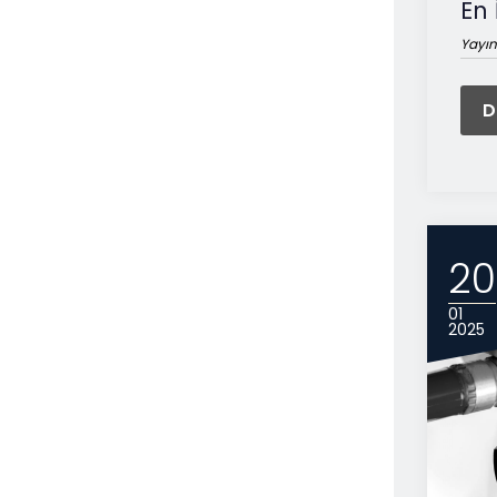
En
Yayın
D
20
01
2025