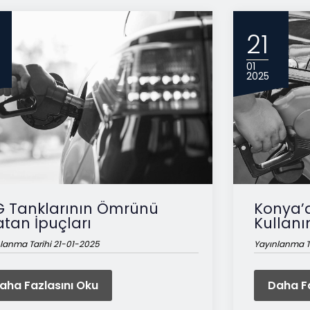
21
01
2025
Otogaz Sisteml
G Tanklarının Ömrünü
Konya’d
atan İpuçları
Kullanı
lanma Tarihi 21-01-2025
Yayınlanma T
aha Fazlasını Oku
Daha Fa