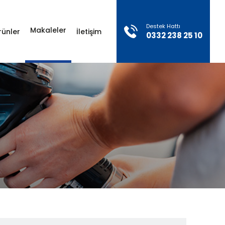
×
Destek Hattı
Makaleler
rünler
İletişim
0332 238 25 10
Sosyal Medya
Konum
Hesaplarımız
Otogaz Sistemleri Ürünleri