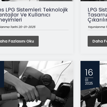
ns LPG Sistemleri: Teknolojik
LPG Sis
ntajlar Ve Kullanıcı
Tasarr
neyimleri
Çıkarılı
lanma Tarihi 20-01-2025
Yayınlanma T
aha Fazlasını Oku
Daha Fa
16
01
2025