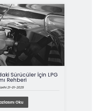
eri Uygulamalar
aki Sürücüler İçin LPG
mı Rehberi
arihi 21-01-2025
zlasını Oku