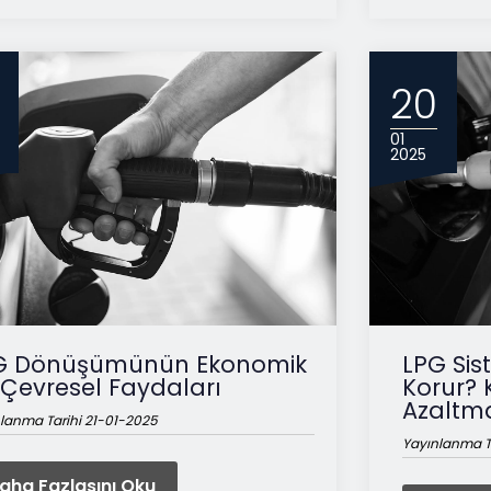
20
01
2025
G Dönüşümünün Ekonomik
LPG Sis
 Çevresel Faydaları
Korur? 
Azaltma
lanma Tarihi 21-01-2025
Yayınlanma T
aha Fazlasını Oku