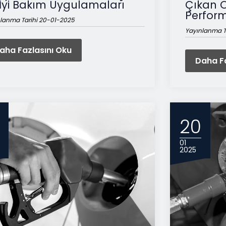
 İyi Bakım Uygulamaları
Çıkan Öz
Perfor
lanma Tarihi 20-01-2025
Yayınlanma T
aha Fazlasını Oku
Daha Fa
20
01
2025