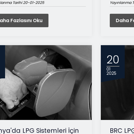
lanma Tarihi 20-01-2025
Yayınlanma T
aha Fazlasını Oku
Daha Fa
20
01
2025
ya'da LPG Sistemleri İçin
BRC LPG