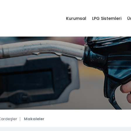
da
Kurumsal
LPG Sistemleri
Ü
imiz
stem Otogaz Dönüşüm Ürünleri
Destek Hattı
Whatsapp Hattı
ler
0332 238 25 10
+905531433917
lar
r
LPG Sistemleri
ardeşler
Makaleler