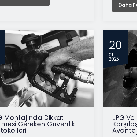
Daha Fa
20
01
2025
G Montajında Dikkat
LPG Ve 
ilmesi Gereken Güvenlik
Karşıla
tokolleri
Avantaj