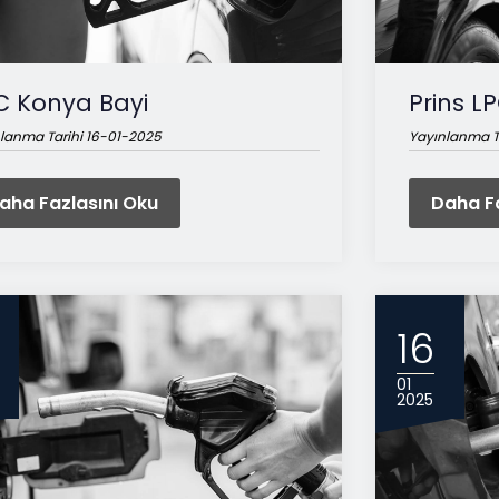
C Konya Bayi
Prins LP
lanma Tarihi 16-01-2025
Yayınlanma T
aha Fazlasını Oku
Daha Fa
16
01
2025