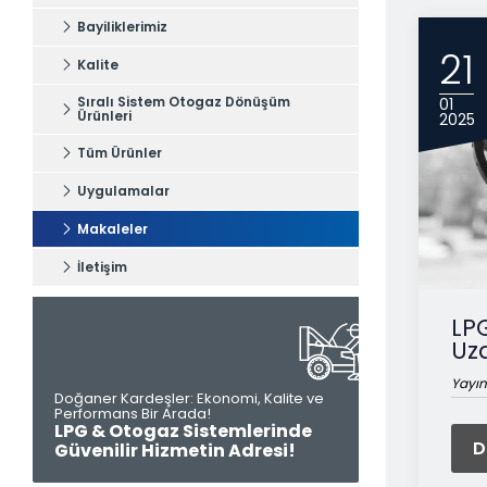
Bayiliklerimiz
21
Kalite
Sıralı Sistem Otogaz Dönüşüm
01
Ürünleri
2025
Tüm Ürünler
Uygulamalar
Makaleler
İletişim
LP
Uz
Yayın
Doğaner Kardeşler: Ekonomi, Kalite ve
Performans Bir Arada!
Tüm hakkı saklıdır. Sitemizde kullanılan tüm içerik ve görseller
LPG & Otogaz Sistemlerinde
Otel Selçuk’a ait olup izinsiz kullanımı hukuki yaptırıma tabidir.
D
Güvenilir Hizmetin Adresi!