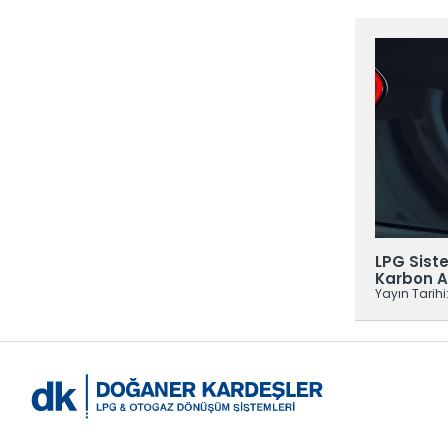
arının Ömrünü Uzatan İpuçları
LPG Siste
 15 Ocak 2025
Karbon A
Yayın Tarihi