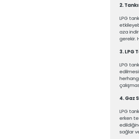
2. Tank
LPG tank
etkileyeb
aza indir
gerekir. 
3. LPG T
LPG tank
edilmesin
herhangi
çalışması
4. Gaz S
LPG tankl
erken tes
edildiğin
sağlar v