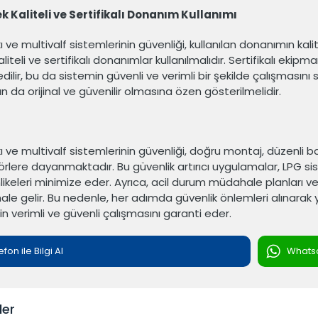
k Kaliteli ve Sertifikalı Donanım Kullanımı
ı ve multivalf sistemlerinin güvenliği, kullanılan donanımın kal
liteli ve sertifikalı donanımlar kullanılmalıdır. Sertifikalı ekipma
dilir, bu da sistemin güvenli ve verimli bir şekilde çalışmasını
n da orijinal ve güvenilir olmasına özen gösterilmelidir.
 ve multivalf sistemlerinin güvenliği, doğru montaj, düzenli bak
törlere dayanmaktadır. Bu güvenlik artırıcı uygulamalar, LPG s
hlikeleri minimize eder. Ayrıca, acil durum müdahale planları ve
hale gelir. Bu nedenle, her adımda güvenlik önlemleri alınarak
in verimli ve güvenli çalışmasını garanti eder.
efon ile Bilgi Al
Whatsap
ler