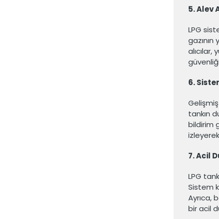
5. Alev 
LPG siste
gazının y
alıcılar,
güvenliği 
6. Sist
Gelişmiş
tankın du
bildirim 
izleyere
7. Acil 
LPG tank
Sistem k
Ayrıca, b
bir acil 