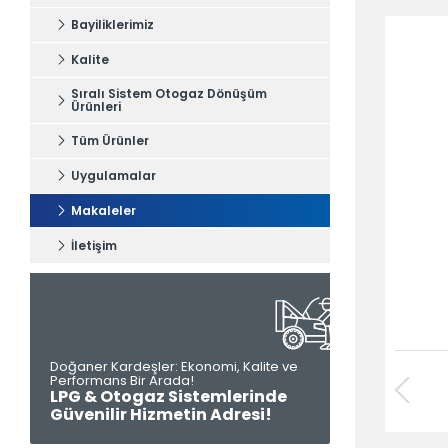
Bayiliklerimiz
Kalite
Sıralı Sistem Otogaz Dönüşüm
Ürünleri
Tüm Ürünler
Uygulamalar
Makaleler
İletişim
Doğaner Kardeşler: Ekonomi, Kalite ve
Performans Bir Arada!
Tüm hakkı saklıdır. Sitemizde kullanılan tüm içerik ve görseller
LPG & Otogaz Sistemlerinde
Otel Selçuk’a ait olup izinsiz kullanımı hukuki yaptırıma tabidir.
Güvenilir Hizmetin Adresi!