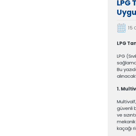
LPG T
Uygu
15 
LPG Tan
LPG (Sıvı
sağlamak
Bu yazıd
alınacakt
1. Multi
Multivalf
güvenli b
ve sızınt
mekanik 
kaçağı ri