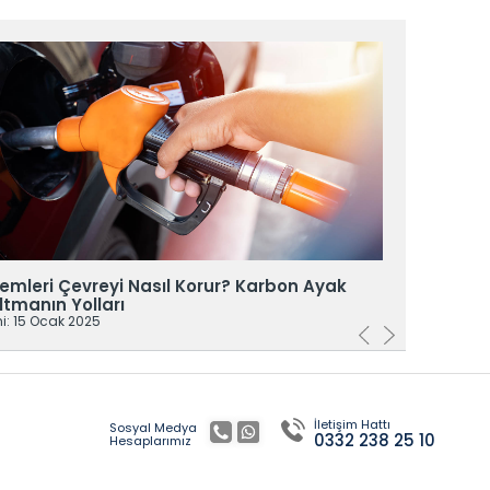
emleri Çevreyi Nasıl Korur? Karbon Ayak
LPG Dö
altmanın Yolları
Yayın Tar
hi: 15 Ocak 2025
İletişim Hattı
Sosyal Medya
0332 238 25 10
Hesaplarımız