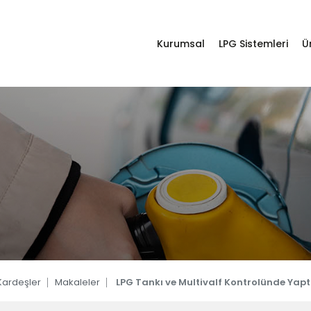
da
Kurumsal
LPG Sistemleri
Ü
imiz
stem Otogaz Dönüşüm Ürünleri
Destek Hattı
Whatsapp Hattı
ler
0332 238 25 10
+905531433917
lar
r
LPG Sistemleri
ardeşler
Makaleler
LPG Tankı ve Multivalf Kontrolünde Yapt