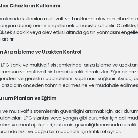
Alıcı Cihazların Kullanımı
mlerinde kullanılan multivalf ve tanklarda, alev alıcı cihazlar ön
angına dönüşmesini engellemek amacıyla kullanılır. Özellikle, ta
 yüksek sıcaklık veya alev etkisi altında gazın yanmasını engeller
artırır.
em Arıza İzleme ve Uzakten Kontrol
 LPG tankı ve multivalf sistemlerinde, arıza izleme ve uzaktan k
rumunu ve multivalf sistemini sürekli olarak izler. Eğer bir arız
gönderir ve gerekli müdahalelerin yapılması sağlanır. Ayrıca, bu 
k arızaların önceden tahmin edilmesine ve müdahale edilmesi
Durum Planları ve Eğitim
ı ve multivalf sistemlerinin güvenliğini artırmak için, acil dur
ullanıcıları, LPG sızıntısı veya yangın gibi durumlar için acil 
akım ve montaj ekipleri, sistemin güvenliği konusunda sürekli ola
durumda hızlı ve doğru bir müdahale için kritik rol oynar.