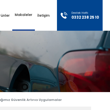
×
Destek Hattı
Makaleler
rünler
İletişim
0332 238 25 10
Sosyal Medya
Konum
Hesaplarımız
Otogaz Sistemleri Ürünleri
ığımız Güvenlik Artırıcı Uygulamalar