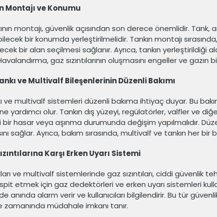
ın Montajı ve Konumu
ının montajı, güvenlik açısından son derece önemlidir. Tank, a
ilecek bir konumda yerleştirilmelidir. Tankın montajı sırasında,
ecek bir alan seçilmesi sağlanır. Ayrıca, tankın yerleştirildiği
Havalandırma, gaz sızıntılarının oluşmasını engeller ve gazın bi
ankı ve Multivalf Bileşenlerinin Düzenli Bakımı
ı ve multivalf sistemleri düzenli bakıma ihtiyaç duyar. Bu bakım
e yardımcı olur. Tankın dış yüzeyi, regülatörler, valfler ve diğ
 bir hasar veya aşınma durumunda değişim yapılmalıdır. Düze
nı sağlar. Ayrıca, bakım sırasında, multivalf ve tankın her bir b
ızıntılarına Karşı Erken Uyarı Sistemi
arı ve multivalf sistemlerinde gaz sızıntıları, ciddi güvenlik tehd
pit etmek için gaz dedektörleri ve erken uyarı sistemleri kullanı
de anında alarm verir ve kullanıcıları bilgilendirir. Bu tür güven
e zamanında müdahale imkanı tanır.