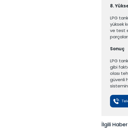
8. Yükse
LPG tank
yüksek ka
ve test e
parçaları
Sonuç
LPG tankı
gibi fak
olası te
güvenli 
sistemin
Tel
İlgili Haber